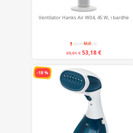
Ventilator Hanks Air W04, 45 W, i bardhë
53,18
€
69,81
€
-18 %