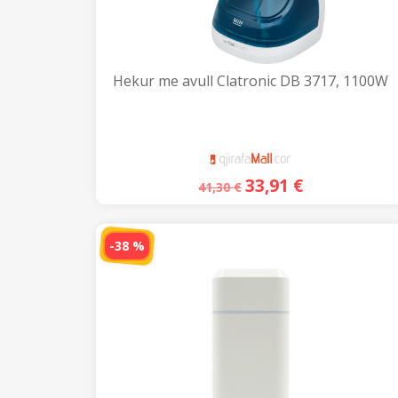
Hekur me avull Clatronic DB 3717, 1100W
33,91
€
41,30
€
-38 %