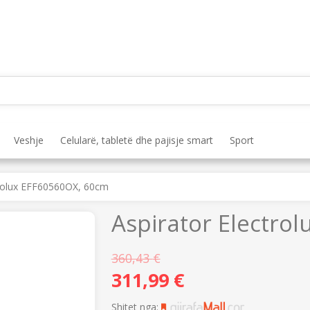
Veshje
Celularë, tabletë dhe pajisje smart
Sport
trolux EFF60560OX, 60cm
Aspirator Electro
360,43
€
311,99
€
Shitet nga: