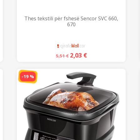
Thes tekstili për fshesë Sencor SVC 660,
670
2,03
€
5,51
€
-19 %