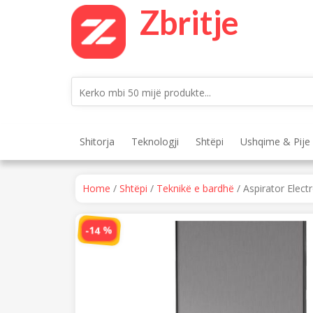
Skip
Zbritje
to
content
Shitorja
Teknologji
Shtëpi
Ushqime & Pije
Home
/
Shtëpi
/
Teknikë e bardhë
/ Aspirator Elec
-14 %