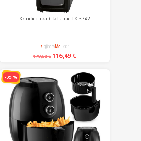
Kondicioner Clatronic LK 3742
116,49
€
179,50
€
-35 %