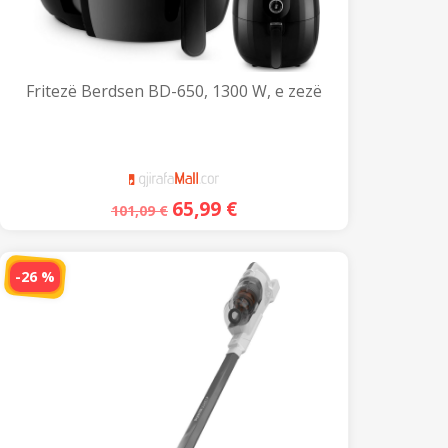
Fritezë Berdsen BD-650, 1300 W, e zezë
65,99
€
101,09
€
-26 %