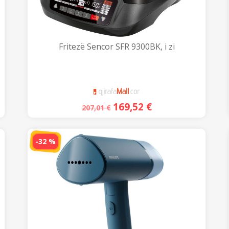
Fritezë Sencor SFR 9300BK, i zi
169,52
€
207,01
€
-32 %