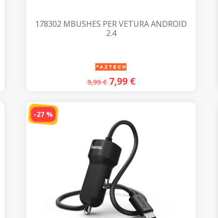
r
e
)
178302 MBUSHES PER VETURA ANDROID
2.4
7,99
€
9,99
€
-27 %