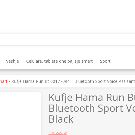
Veshje
Celularë, tabletë dhe pajisje smart
Sport
mart
/ Kufje Hama Run Bt 00177094 | Bluetooth Sport Voice Assisant 
Kufje Hama Run B
N
Bluetooth Sport Vo
e
x
Black
t
18,99
€