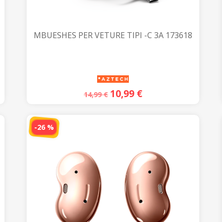
MBUESHES PER VETURE TIPI -C 3A 173618
10,99
€
14,99
€
-26 %