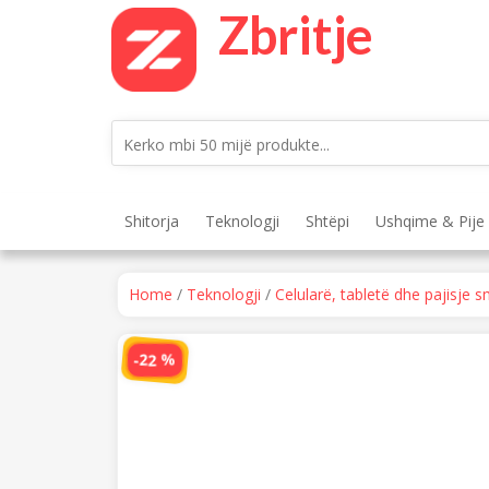
Skip
Zbritje
to
content
Shitorja
Teknologji
Shtëpi
Ushqime & Pije
Home
/
Teknologji
/
Celularë, tabletë dhe pajisje s
P
-22 %
r
e
v
i