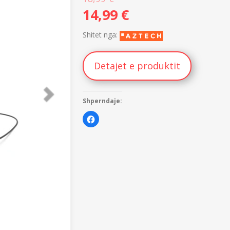
14,99
€
Shitet nga:
Detajet e produktit
Shperndaje:
K
l
i
k
o
n
i
q
ë
t
a
n
d
a
n
i
m
e
t