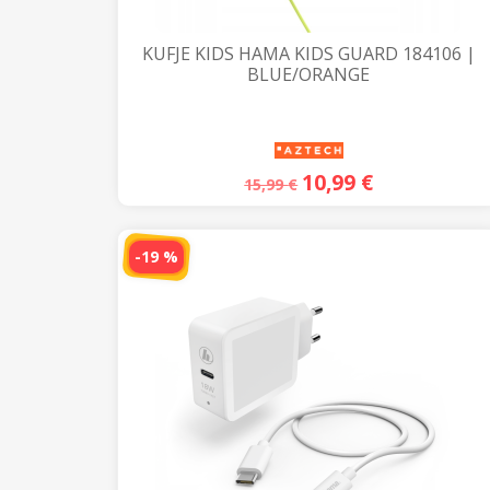
KUFJE KIDS HAMA KIDS GUARD 184106 |
BLUE/ORANGE
10,99
€
15,99
€
-19 %