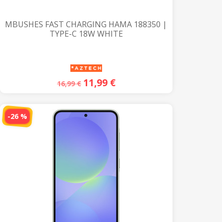
MBUSHES FAST CHARGING HAMA 188350 |
TYPE-C 18W WHITE
11,99
€
16,99
€
-26 %