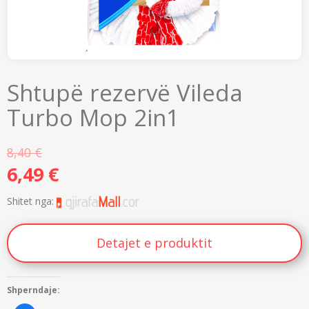
Shtupë rezervë Vileda
Turbo Mop 2in1
8,40
€
6,49
€
Shitet nga:
Detajet e produktit
Shperndaje: