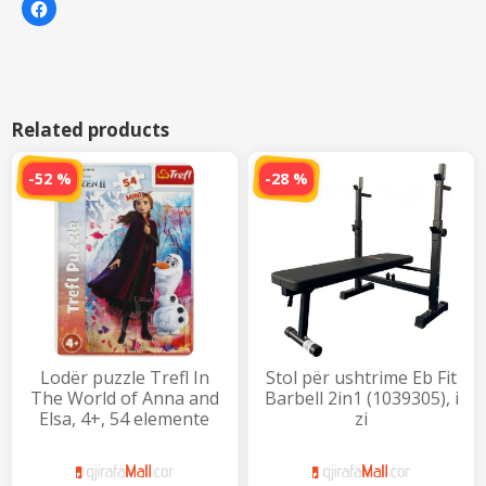
K
l
i
k
o
n
i
q
ë
t
Related products
a
n
d
a
-52 %
-28 %
n
i
m
e
t
ë
t
j
e
r
ë
t
n
ë
F
Lodër puzzle Trefl In
Stol për ushtrime Eb Fit
a
c
The World of Anna and
Barbell 2in1 (1039305), i
e
Elsa, 4+, 54 elemente
zi
b
o
o
k
(