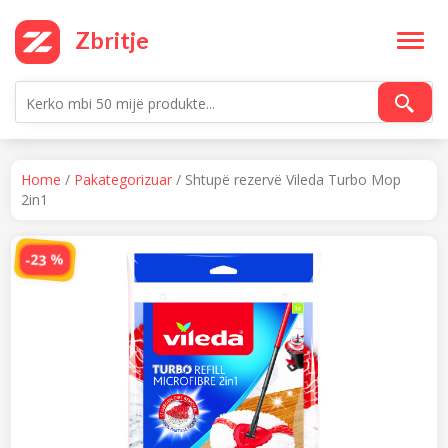
Skip
to
Zbritje
content
Home
/
Pakategorizuar
/ Shtupë rezervë Vileda Turbo Mop
2in1
-23 %