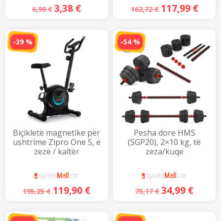
H
a
3,38
€
117,99
€
6,99
€
162,72
€
p
e
t
n
ë
-39 %
-54 %
n
j
ë
d
r
i
t
a
r
e
t
ë
r
e
)
Biçikletë magnetike për
Pesha dore HMS
ushtrime Zipro One S, e
(SGP20), 2×10 kg, të
zezë / kaltër
zeza/kuqe
119,90
€
34,99
€
195,25
€
75,17
€