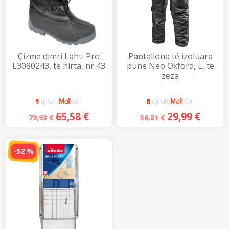
Çizme dimri Lahti Pro
Pantallona të izoluara
L3080243, të hirta, nr 43
pune Neo Oxford, L, të
zeza
65,58
€
29,99
€
79,93
€
56,81
€
-52 %