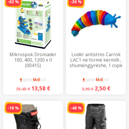
-62 %
-36 %
Mikrospok Dromader
Lodër antistres Carrok
100, 400, 1200 x II
LAC1 në formë kërmilli ,
(00415)
shumëngjyrëshe, 1 copë
13,58
€
2,50
€
35,45
€
3,90
€
-18 %
-48 %