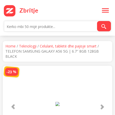
Skip
to
Zbritje
content
Home
/
Teknologji
/
Celularë, tabletë dhe pajisje smart
/
TELEFON SAMSUNG GALAXY A56 5G | 6.7″ 8GB 128GB
BLACK
P
N
-23 %
r
e
e
x
v
t
i
o
u