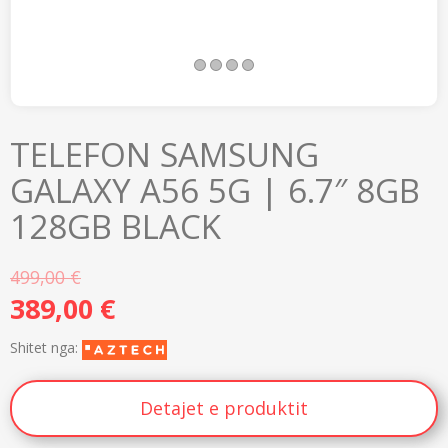
s
TELEFON SAMSUNG
GALAXY A56 5G | 6.7″ 8GB
128GB BLACK
499,00
€
389,00
€
Shitet nga:
Detajet e produktit