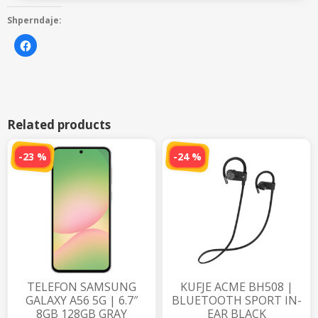
Shperndaje:
K
l
i
k
o
n
i
q
ë
t
Related products
a
n
d
a
-23 %
-24 %
n
i
m
e
t
ë
t
j
e
r
ë
t
n
ë
F
TELEFON SAMSUNG
KUFJE ACME BH508 |
a
c
GALAXY A56 5G | 6.7″
BLUETOOTH SPORT IN-
e
8GB 128GB GRAY
EAR BLACK
b