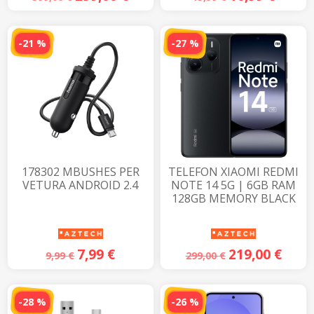
-21 %
-27 %
178302 MBUSHES PER
TELEFON XIAOMI REDMI
VETURA ANDROID 2.4
NOTE 14 5G | 6GB RAM
128GB MEMORY BLACK
7,99
€
219,00
€
9,99
€
299,00
€
-28 %
-26 %