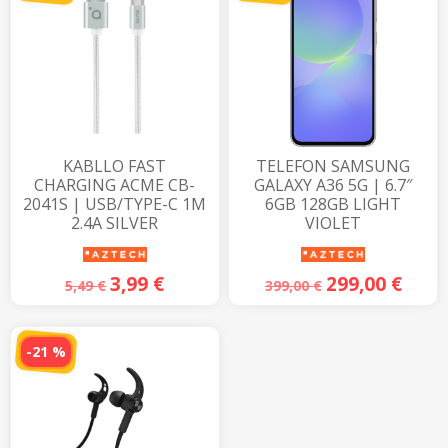
KABLLO FAST
TELEFON SAMSUNG
CHARGING ACME CB-
GALAXY A36 5G | 6.7″
2041S | USB/TYPE-C 1M
6GB 128GB LIGHT
2.4A SILVER
VIOLET
3,99
€
299,00
€
5,49
€
399,00
€
-21 %