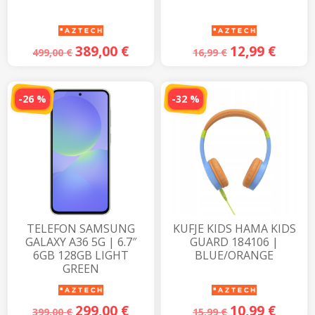
o
o
k
(
H
a
389,00
€
12,99
€
499,00
€
16,99
€
p
e
t
n
ë
-26 %
-32 %
n
j
ë
d
r
i
t
a
r
e
t
ë
r
e
)
TELEFON SAMSUNG
KUFJE KIDS HAMA KIDS
GALAXY A36 5G | 6.7″
GUARD 184106 |
6GB 128GB LIGHT
BLUE/ORANGE
GREEN
299,00
€
10,99
€
399,00
€
15,99
€