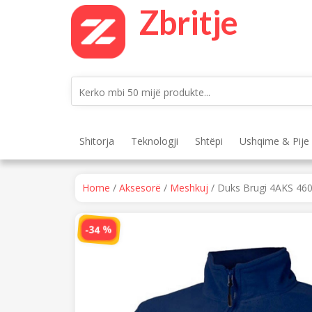
Skip
Zbritje
to
content
Shitorja
Teknologji
Shtëpi
Ushqime & Pije
Home
/
Aksesorë
/
Meshkuj
/ Duks Brugi 4AKS 460-
-34 %