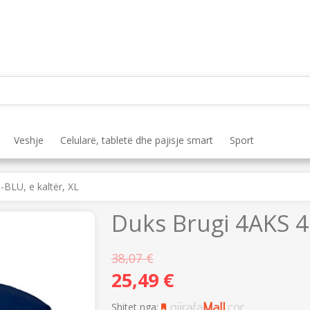
Veshje
Celularë, tabletë dhe pajisje smart
Sport
BLU, e kaltër, XL
Duks Brugi 4AKS 46
38,07
€
25,49
€
Shitet nga: