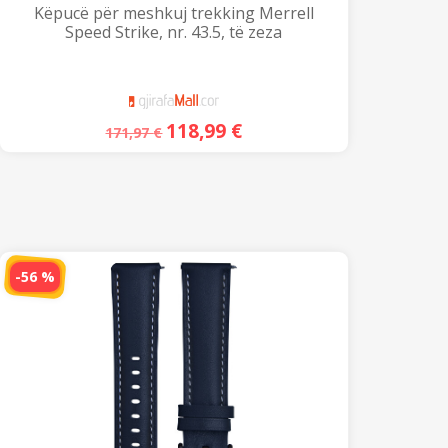
Këpucë për meshkuj trekking Merrell
Speed ​​Strike, nr. 43.5, të zeza
118,99
€
171,97
€
-56 %