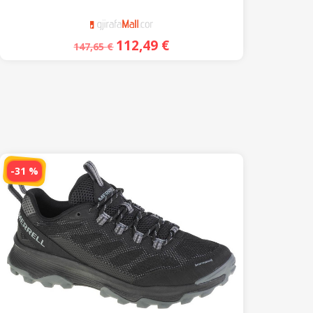
112,49
€
147,65
€
-31 %