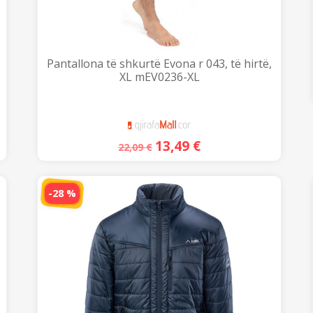
Pantallona të shkurtë Evona r 043, të hirtë,
XL mEV0236-XL
13,49
€
22,09
€
-28 %