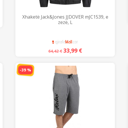
Xhaketë Jack&Jones JJDOVER mJC1539, e
zezë, L
33,99
€
64,42
€
-39 %