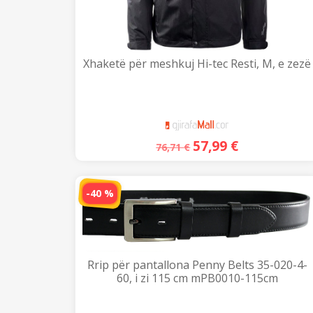
Xhaketë për meshkuj Hi-tec Resti, M, e zezë
57,99
€
76,71
€
-40 %
Rrip për pantallona Penny Belts 35-020-4-
60, i zi 115 cm mPB0010-115cm