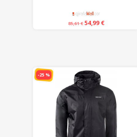
54,99
€
85,61
€
-25 %