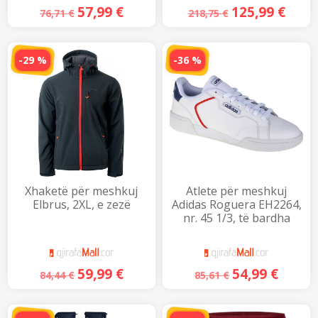
H
a
57,99
€
125,99
€
76,71
€
218,75
€
p
e
t
n
ë
-29 %
-36 %
n
j
ë
d
r
i
t
a
r
e
t
ë
r
e
)
Xhaketë për meshkuj
Atlete për meshkuj
Elbrus, 2XL, e zezë
Adidas Roguera EH2264,
nr. 45 1/3, të bardha
59,99
€
54,99
€
84,44
€
85,61
€