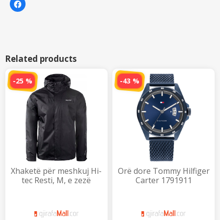
K
l
i
k
o
n
i
q
ë
t
Related products
a
n
d
a
-25 %
-43 %
n
i
m
e
t
ë
t
j
e
r
ë
t
n
ë
F
Xhaketë për meshkuj Hi-
Orë dore Tommy Hilfiger
a
c
tec Resti, M, e zezë
Carter 1791911
e
b
o
o
k
(