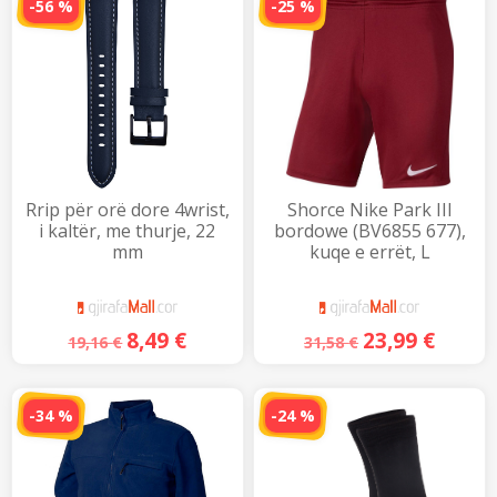
-56 %
-25 %
Rrip për orë dore 4wrist,
Shorce Nike Park III
i kaltër, me thurje, 22
bordowe (BV6855 677),
mm
kuqe e errët, L
8,49
€
23,99
€
19,16
€
31,58
€
-34 %
-24 %