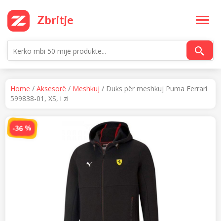
Skip
to
Zbritje
content
Home
/
Aksesorë
/
Meshkuj
/ Duks për meshkuj Puma Ferrari
599838-01, XS, i zi
-36 %