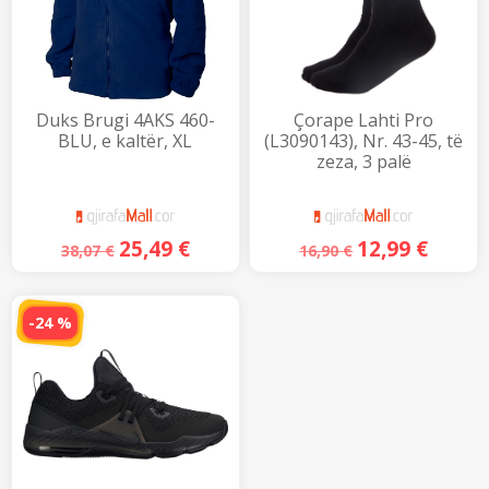
Duks Brugi 4AKS 460-
Çorape Lahti Pro
BLU, e kaltër, XL
(L3090143), Nr. 43-45, të
zeza, 3 palë
25,49
€
12,99
€
38,07
€
16,90
€
-24 %