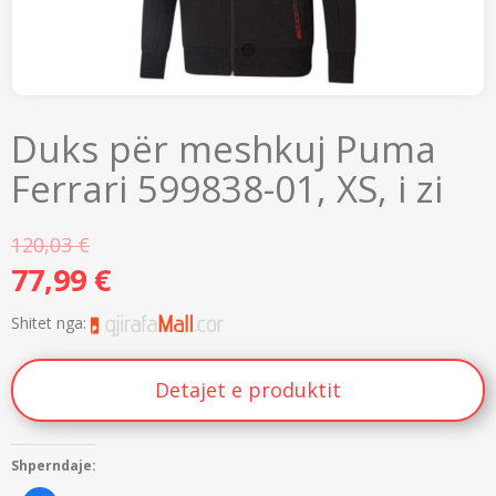
Duks për meshkuj Puma
Ferrari 599838-01, XS, i zi
120,03
€
77,99
€
Shitet nga:
Detajet e produktit
Shperndaje: